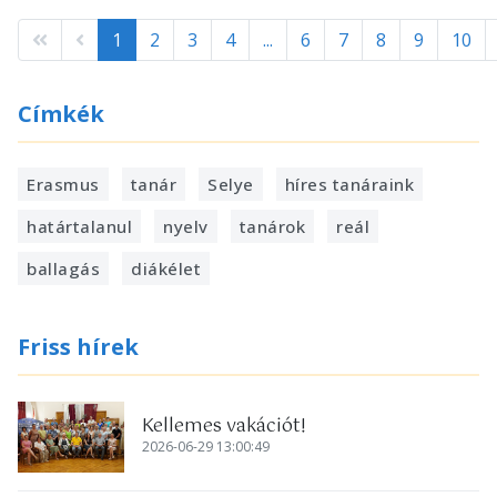
1
2
3
4
...
6
7
8
9
10
Címkék
Erasmus
tanár
Selye
híres tanáraink
határtalanul
nyelv
tanárok
reál
ballagás
diákélet
Friss hírek
Kellemes vakációt!
2026-06-29 13:00:49