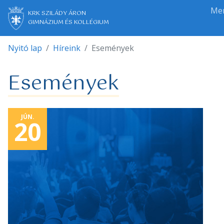
Me
KRK SZILÁDY ÁRON
GIMNÁZIUM ÉS KOLLÉGIUM
Nyitó lap
Híreink
Események
Események
JÚN.
20