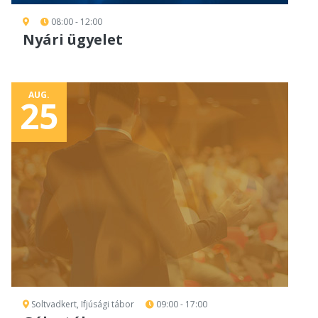
08:00 - 12:00
Nyári ügyelet
AUG.
25
Soltvadkert, Ifjúsági tábor
09:00 - 17:00