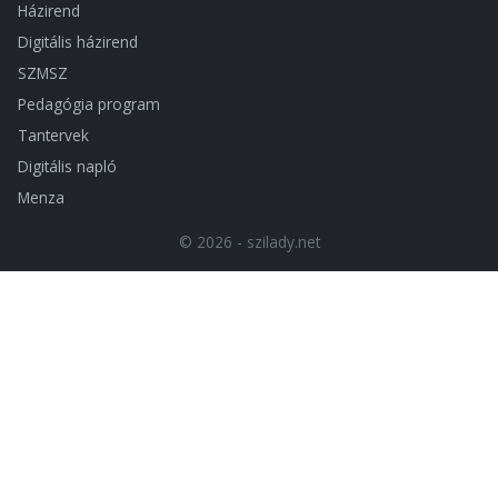
Házirend
Digitális házirend
SZMSZ
Pedagógia program
Tantervek
Digitális napló
Menza
© 2026 - szilady.net