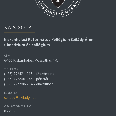
KAPCSOLAT
Kiskunhalasi Református Kollégium Szilády Áron
Gimnázium és Kollégium
CÍM:
6400 Kiskunhalas, Kossuth u. 14.
TELEFON:
(+36) 77/421-215 - főszámunk
(+36) 77/200-246 - pénztár
(+36) 77/200-254 - diákotthon
E-MAIL:
szilady@szilady.net
OM AZONOSÍTÓ
027956