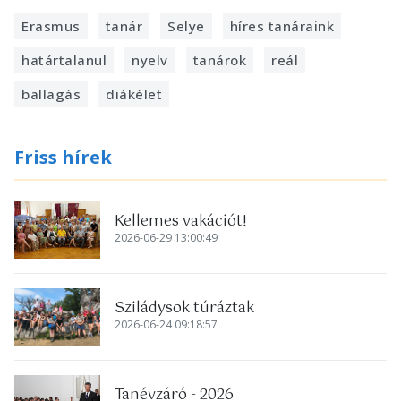
Erasmus
tanár
Selye
híres tanáraink
határtalanul
nyelv
tanárok
reál
ballagás
diákélet
Friss hírek
Kellemes vakációt!
2026-06-29 13:00:49
Sziládysok túráztak
2026-06-24 09:18:57
Tanévzáró - 2026