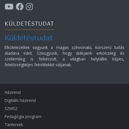
KÜLDETÉSTUDAT
Küldetéstudat
Elkötelezettek vagyunk a magas színvonalú, korszerű tudás
átadása iránt. Szívügyünk, hogy diákjaink erkölcsileg és
szellemileg is felkészült, a világban helytállni képes,
felelősségteljes felnőttekké váljanak.
Házirend
Digitális házirend
SZMSZ
Pedagógia program
Tantervek