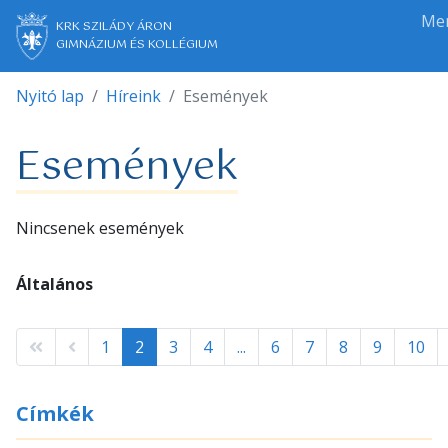
Me
KRK SZILÁDY ÁRON
GIMNÁZIUM ÉS KOLLÉGIUM
Nyitó lap
Híreink
Események
Események
Nincsenek események
Általános
1
2
3
4
...
6
7
8
9
10
Címkék