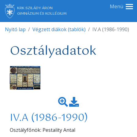
Menü
KRK SZILÁDY ÁRON
GIMNÁZIUM ÉS KOLLÉGIUM
Nyitó lap
Végzett diákok (tablók)
IV.A (1986-1990)
Osztályadatok
IV.A (1986-1990)
Osztályfőnök: Pestality Antal