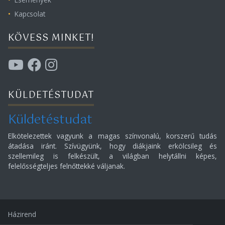
Kapcsolat
KÖVESS MINKET!
KÜLDETÉSTUDAT
Küldetéstudat
Elkötelezettek vagyunk a magas színvonalú, korszerű tudás
átadása iránt. Szívügyünk, hogy diákjaink erkölcsileg és
szellemileg is felkészült, a világban helytállni képes,
felelősségteljes felnőttekké váljanak.
Házirend