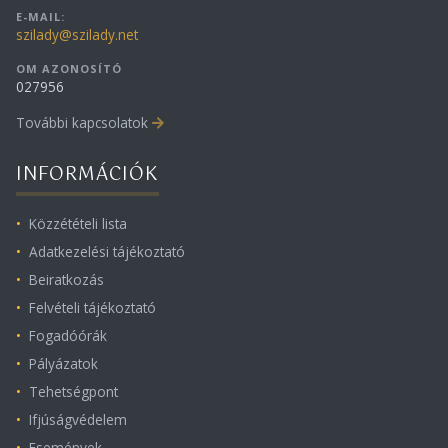
E-MAIL:
szilady@szilady.net
OM AZONOSÍTÓ
027956
További kapcsolatok
INFORMÁCIÓK
Közzétételi lista
Adatkezelési tájékoztató
Beiratkozás
Felvételi tájékoztató
Fogadóórák
Pályázatok
Tehetségpont
Ifjúságvédelem
Események