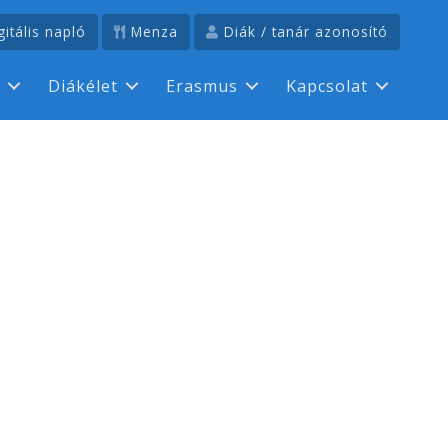
itális napló
Menza
Diák / tanár azonosító
Diákélet
Erasmus
Kapcsolat