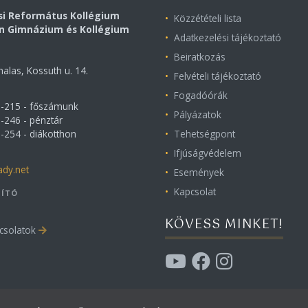
si Református Kollégium
Közzétételi lista
on Gimnázium és Kollégium
Adatkezelési tájékoztató
Beiratkozás
alas, Kossuth u. 14.
Felvételi tájékoztató
Fogadóórák
1-215 - főszámunk
Pályázatok
-246 - pénztár
-254 - diákotthon
Tehetségpont
Ifjúságvédelem
ady.net
Események
Kapcsolat
ÍTÓ
KÖVESS MINKET!
csolatok