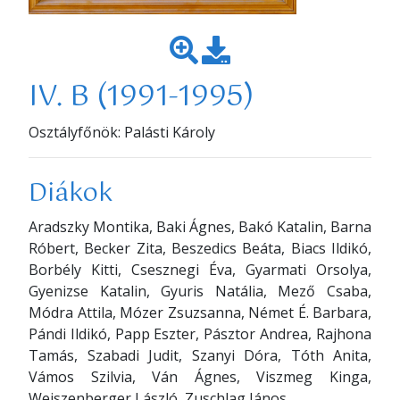
IV. B (1991-1995)
Osztályfőnök: Palásti Károly
Diákok
Aradszky Montika, Baki Ágnes, Bakó Katalin, Barna
Róbert, Becker Zita, Beszedics Beáta, Biacs Ildikó,
Borbély Kitti, Csesznegi Éva, Gyarmati Orsolya,
Gyenizse Katalin, Gyuris Natália, Mező Csaba,
Módra Attila, Mózer Zsuzsanna, Német É. Barbara,
Pándi Ildikó, Papp Eszter, Pásztor Andrea, Rajhona
Tamás, Szabadi Judit, Szanyi Dóra, Tóth Anita,
Vámos Szilvia, Ván Ágnes, Viszmeg Kinga,
Weiszenberger László, Zuschlag János