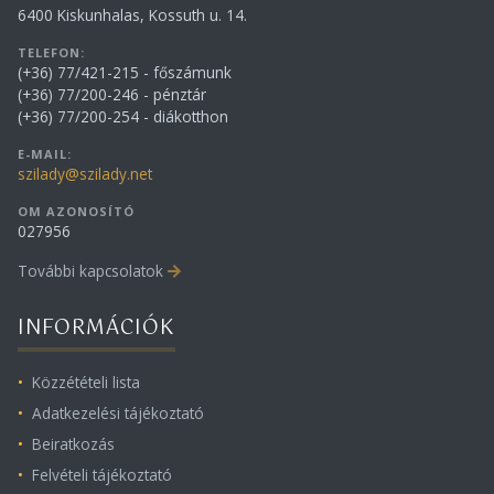
6400 Kiskunhalas, Kossuth u. 14.
TELEFON:
(+36) 77/421-215 - főszámunk
(+36) 77/200-246 - pénztár
(+36) 77/200-254 - diákotthon
E-MAIL:
szilady@szilady.net
OM AZONOSÍTÓ
027956
További kapcsolatok
INFORMÁCIÓK
Közzétételi lista
Adatkezelési tájékoztató
Beiratkozás
Felvételi tájékoztató