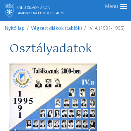
Menü
KRK SZILÁDY ÁRON
GIMNÁZIUM ÉS KOLLÉGIUM
Nyitó lap
Végzett diákok (tablók)
IV. A (1991-1995)
Osztályadatok