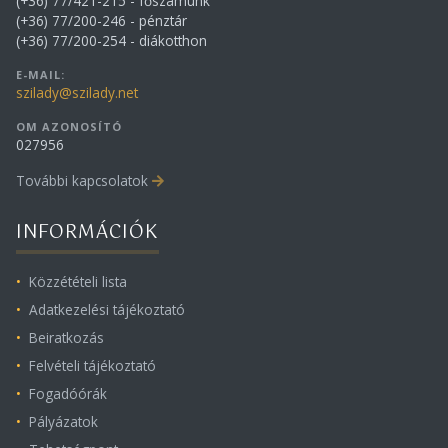
(+36) 77/421-215 - főszámunk
(+36) 77/200-246 - pénztár
(+36) 77/200-254 - diákotthon
E-MAIL:
szilady@szilady.net
OM AZONOSÍTÓ
027956
További kapcsolatok
INFORMÁCIÓK
Közzétételi lista
Adatkezelési tájékoztató
Beiratkozás
Felvételi tájékoztató
Fogadóórák
Pályázatok