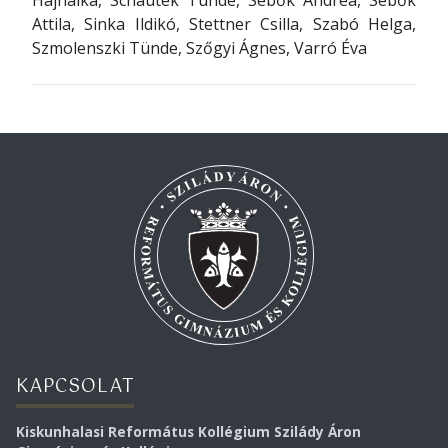
Hajnalka, Schautek Tünde, Sebők Andrea, Sebők
Attila, Sinka Ildikó, Stettner Csilla, Szabó Helga,
Szmolenszki Tünde, Szőgyi Ágnes, Varró Éva
KAPCSOLAT
Kiskunhalasi Református Kollégium Szilády Áron