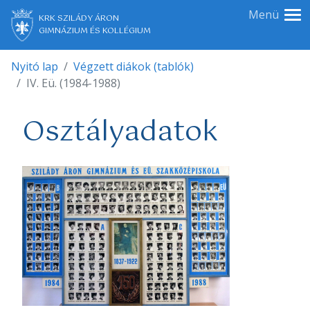
Menü
KRK SZILÁDY ÁRON
GIMNÁZIUM ÉS KOLLÉGIUM
Nyitó lap
Végzett diákok (tablók)
IV. Eü. (1984-1988)
Osztályadatok