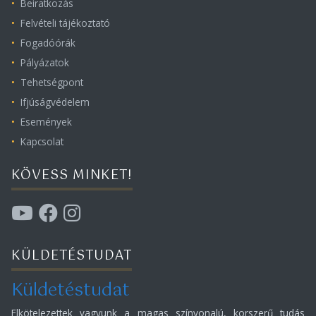
Beiratkozás
Felvételi tájékoztató
Fogadóórák
Pályázatok
Tehetségpont
Ifjúságvédelem
Események
Kapcsolat
KÖVESS MINKET!
KÜLDETÉSTUDAT
Küldetéstudat
Elkötelezettek vagyunk a magas színvonalú, korszerű tudás