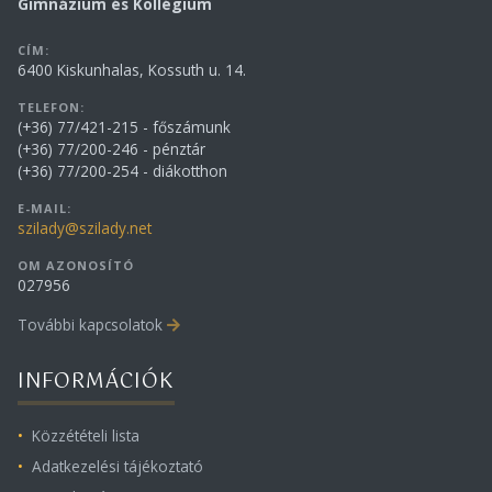
Gimnázium és Kollégium
CÍM:
6400 Kiskunhalas, Kossuth u. 14.
TELEFON:
(+36) 77/421-215 - főszámunk
(+36) 77/200-246 - pénztár
(+36) 77/200-254 - diákotthon
E-MAIL:
szilady@szilady.net
OM AZONOSÍTÓ
027956
További kapcsolatok
INFORMÁCIÓK
Közzétételi lista
Adatkezelési tájékoztató