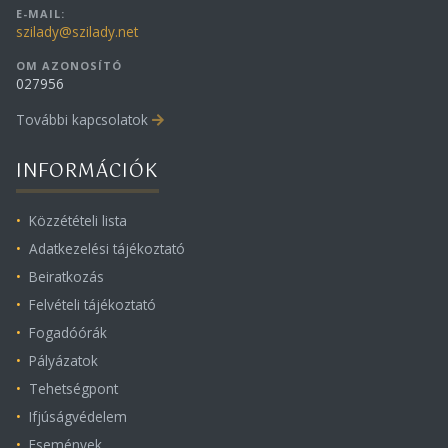
E-MAIL:
szilady@szilady.net
OM AZONOSÍTÓ
027956
További kapcsolatok
INFORMÁCIÓK
Közzétételi lista
Adatkezelési tájékoztató
Beiratkozás
Felvételi tájékoztató
Fogadóórák
Pályázatok
Tehetségpont
Ifjúságvédelem
Események