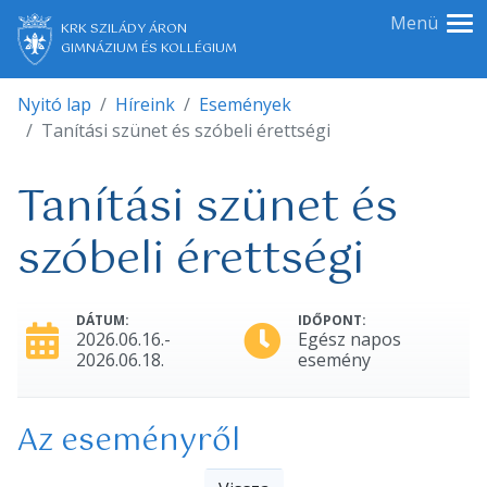
Menü
KRK SZILÁDY ÁRON
GIMNÁZIUM ÉS KOLLÉGIUM
Nyitó lap
Híreink
Események
Tanítási szünet és szóbeli érettségi
Tanítási szünet és
szóbeli érettségi
DÁTUM:
IDŐPONT:
2026.06.16.-
Egész napos
2026.06.18.
esemény
Az eseményről