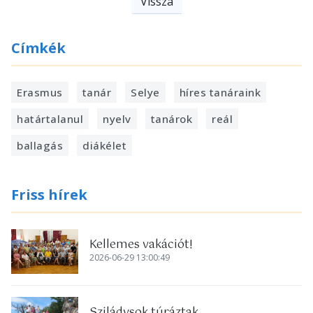
Vissza
Címkék
Erasmus
tanár
Selye
híres tanáraink
határtalanul
nyelv
tanárok
reál
ballagás
diákélet
Friss hírek
Kellemes vakációt!
2026-06-29 13:00:49
Sziládysok túráztak