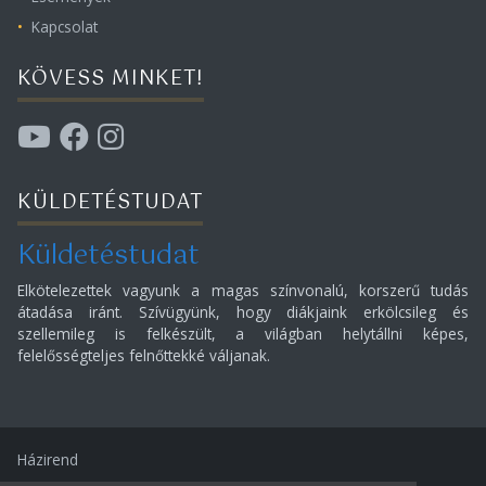
Kapcsolat
KÖVESS MINKET!
KÜLDETÉSTUDAT
Küldetéstudat
Elkötelezettek vagyunk a magas színvonalú, korszerű tudás
átadása iránt. Szívügyünk, hogy diákjaink erkölcsileg és
szellemileg is felkészült, a világban helytállni képes,
felelősségteljes felnőttekké váljanak.
Házirend