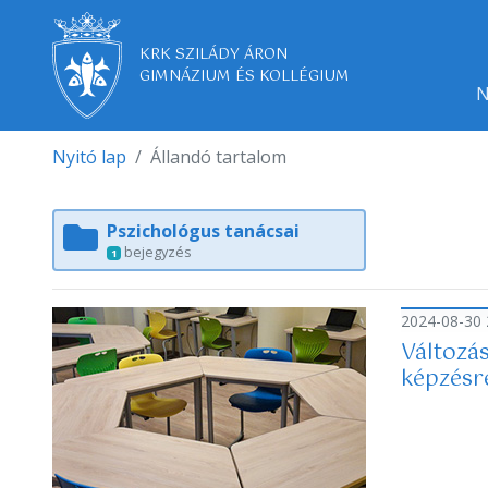
KRK SZILÁDY ÁRON
GIMNÁZIUM ÉS KOLLÉGIUM
N
Nyitó lap
Állandó tartalom
Pszichológus tanácsai
bejegyzés
1
2024-08-30 
Változá
képzésr