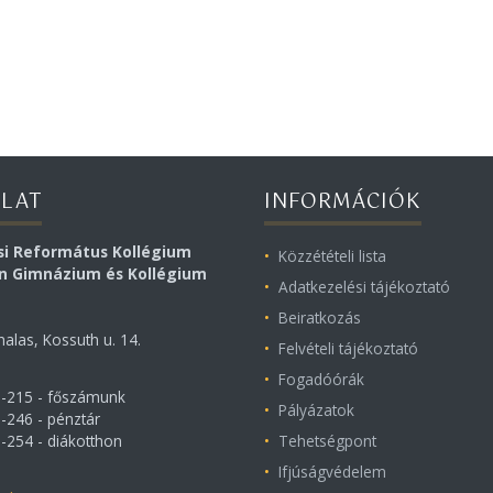
LAT
INFORMÁCIÓK
si Református Kollégium
Közzétételi lista
on Gimnázium és Kollégium
Adatkezelési tájékoztató
Beiratkozás
alas, Kossuth u. 14.
Felvételi tájékoztató
Fogadóórák
1-215 - főszámunk
Pályázatok
-246 - pénztár
-254 - diákotthon
Tehetségpont
Ifjúságvédelem