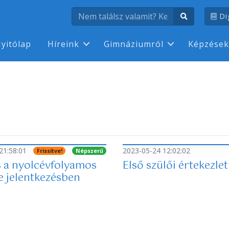
Dig
yitólap
Híreink
Gimnáziumról
Képzések
21:58:01
2023-05-24 12:02:02
Frissítve!
Népszerű
s a nyolcévfolyamos
Első szülői értekezlet
e jelentkezésben