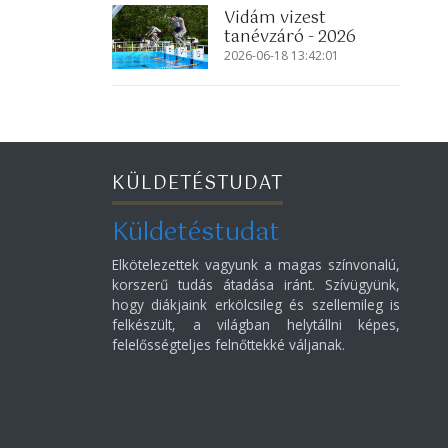
Vidám vizest
tanévzáró - 2026
2026-06-18 13:42:01
KÜLDETÉSTUDAT
Küldetéstudat
Elkötelezettek vagyunk a magas színvonalú,
korszerű tudás átadása iránt. Szívügyünk,
hogy diákjaink erkölcsileg és szellemileg is
felkészült, a világban helytállni képes,
felelősségteljes felnőttekké váljanak.