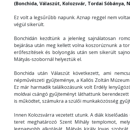
(Bonchida, Válaszút, Kolozsvár, Tordai Sóbánya,
Ez volt a legsűrűbb napunk. Aznap reggel nem volta
végül sikerült.
Bonchidán kezdtünk a jelenleg sajnálatosan romo
bejárása után meg kellett volna koszorúznunk a tor
erőfeszítések és bolyongás után sem sikerült sajno
Mátyás-szobornál helyeztük el.
Bonchida után Válaszút következett, ami nemcsa
népművészeti gyűjteménye, a Kallós Zoltán Múzeum is
Ez már harmadik találkozásunk volt Erdély lenyűgöz
moldvai csángó gyűjteményt láthattunk berendezett 
is működtet, számukra a szülői munkaközösség gyűjtö
Innen Kolozsvárra vezetett utunk. A diák kiselőadás 
teret meghatározó Szent Mihály templomot, mely
legnagyobb alkotását, Mátyás király lovas szobrát,