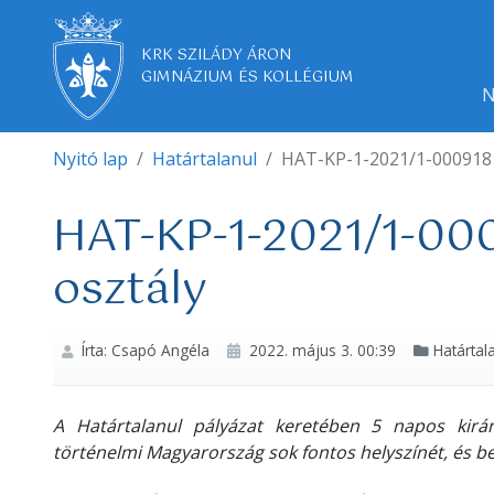
KRK SZILÁDY ÁRON
GIMNÁZIUM ÉS KOLLÉGIUM
N
Nyitó lap
Határtalanul
HAT-KP-1-2021/1-000918 - 
HAT-KP-1-2021/1-0009
osztály
Írta: Csapó Angéla
2022. május 3. 00:39
Határtal
A Határtalanul pályázat keretében 5 napos kirán
történelmi Magyarország sok fontos helyszínét, és b