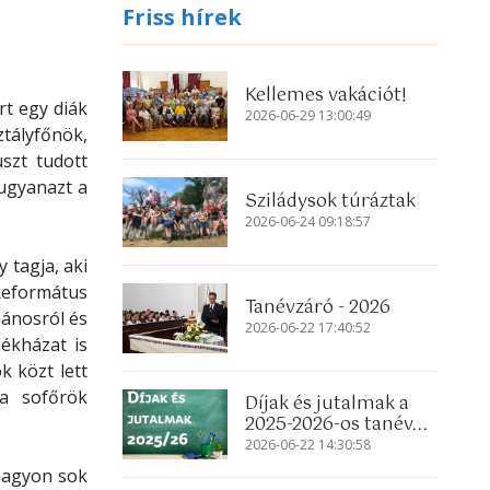
Friss hírek
Kellemes vakációt!
rt egy diák
2026-06-29 13:00:49
ztályfőnök,
szt tudott
 ugyanazt a
Sziládysok túráztak
2026-06-24 09:18:57
 tagja, aki
Református
Tanévzáró - 2026
Jánosról és
2026-06-22 17:40:52
ékházat is
 közt lett
 a sofőrök
Díjak és jutalmak a
2025-2026-os tanév...
2026-06-22 14:30:58
 nagyon sok