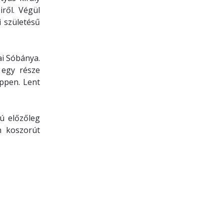
ről. Végül
 születésű
ai Sóbánya.
 egy része
ppen. Lent
ú előzőleg
n koszorút