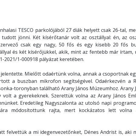
unhalasi TESCO parkolójából 27 diák helyett csak 26-tal, me
tudott jönni. Két kísérőtanár volt az osztállyal: én, az os
szervező csak egy nagy, 50 fős és egy kisebb 20 fős bu
llyal és két kísérőjükkel, akik, mint az fentebb már írtam,
-1-2021/1-000918 pályázat keretében.
jelentette. Mielőtt odaértünk volna, annak a csoportnak egy
tartott a buszban mikrofon segítségével. Odaérkezvén a 
Csonka-toronyban található Arany János Múzeumhoz. Arany 
y volt a gyerekeknek. Szerettük volna az Arany János Eml
nünket. Eredetileg Nagyszalonta az utolsó napi programok
ára módosítottunk rajta, mert kockázatos lett volna
tt felvettük a mi idegenvezetőnket, Dénes Andrist is, aki