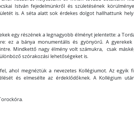
kai István fejedelmünkről és születésének körülményei
ét is. A séta alatt sok érdekes dolgot hallhattunk helyi
ekek egy részének a legnagyobb élményt jelentette: a Tord
re: ez a bánya monumentális és gyönyörű. A gyerekek
szintre. Mindkettő nagy élmény volt számukra, csak máské
különböző szórakozási lehetőségeket is.
el, ahol megnéztük a nevezetes Kollégiumot. Az egyik fi
zélését és elmesélte az érdeklődőknek. A Kollégium utá
Torockóra.