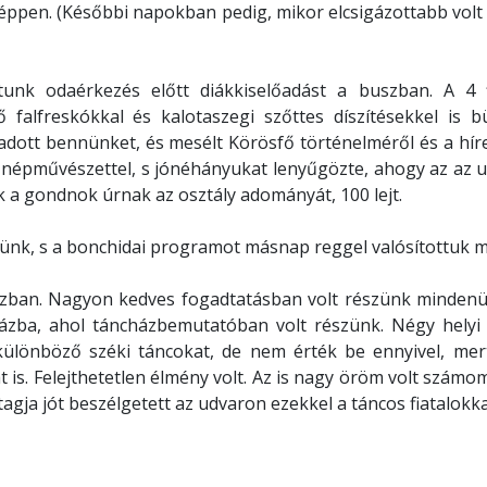
 éppen. (Későbbi napokban pedig, mikor elcsigázottabb volt
tunk odaérkezés előtt diákkiselőadást a buszban. A 4 f
ő falfreskókkal és kalotaszegi szőttes díszítésekkel is 
ott bennünket, és mesélt Körösfő történelméről és a híre
yi népművészettel, s jónéhányukat lenyűgözte, ahogy az az 
k a gondnok úrnak az osztály adományát, 100 lejt.
ntünk, s a bonchidai programot másnap reggel valósítottuk 
zban. Nagyon kedves fogadtatásban volt részünk mindenüt
házba, ahol táncházbemutatóban volt részünk. Négy helyi
 különböző széki táncokat, de nem érték be ennyivel, mer
t is. Felejthetetlen élmény volt. Az is nagy öröm volt számo
gja jót beszélgetett az udvaron ezekkel a táncos fiatalokka