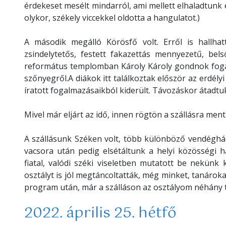
érdekeset mesélt mindarról, ami mellett elhaladtunk
olykor, székely viccekkel oldotta a hangulatot.)
A második megálló Körösfő volt. Erről is hallhat
zsindelytetős, festett fakazettás mennyezetű, bels
református templomban Károly Károly gondnok fogad
szőnyegről.A diákok itt találkoztak először az erdél
íratott fogalmazásaikból kiderült. Távozáskor átadtu
Mivel már eljárt az idő, innen rögtön a szállásra me
A szállásunk Széken volt, több különböző vendéghá
vacsora után pedig elsétáltunk a helyi közösségi 
fiatal, valódi széki viseletben mutatott be nekünk
osztályt is jól megtáncoltatták, még minket, tanároka
program után, már a szálláson az osztályom néhány ta
2022. április 25. hétfő