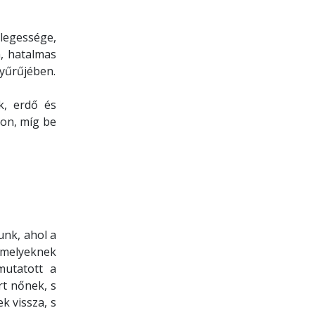
legessége,
, hatalmas
gyűrűjében.
k, erdő és
jon, míg be
unk, ahol a
 melyeknek
mutatott a
rt nőnek, s
k vissza, s