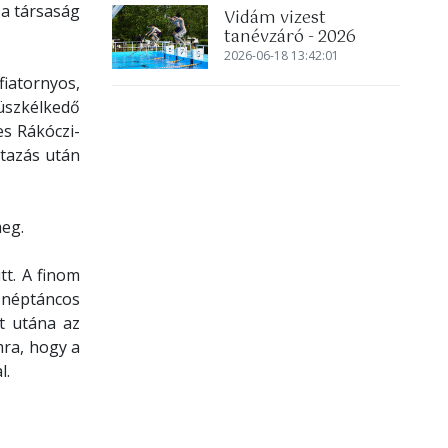
 a társaság
Vidám vizest
tanévzáró - 2026
2026-06-18 13:42:01
iatornyos,
büszkélkedő
s Rákóczi-
utazás után
meg.
t. A finom
 néptáncos
t utána az
mra, hogy a
l.