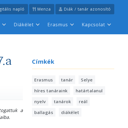
itális napló
Menza
Diák / tanár azonosító
Diákélet
Erasmus
Kapcsolat
7.a
Címkék
Erasmus
tanár
Selye
híres tanáraink
határtalanul
nyelv
tanárok
reál
togattuk a
ballagás
diákélet
aiba.