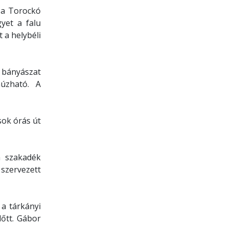
, a Torockó
yet a falu
 a helybéli
 bányászat
húzható. A
sok órás út
a szakadék
szervezett
a tárkányi
lőtt. Gábor