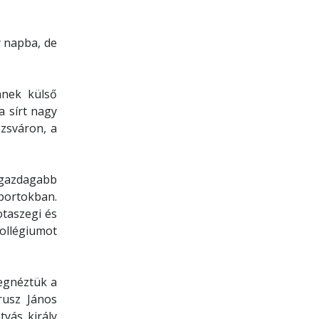
y napba, de
nnek külső
a sírt nagy
zsváron, a
ggazdagabb
oportokban.
otaszegi és
kollégiumot
megnéztük a
rusz János
yás király