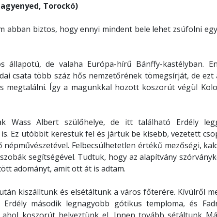
 Nagyenyed, Torockó)
m abban biztos, hogy ennyi mindent bele lehet zsúfolni eg
s állapotú, de valaha Európa-hírű Bánffy-kastélyban. E
dai csata több száz hős nemzetőrének tömegsírját, de ezt 
s megtalálni. Így a magunkkal hozott koszorút végül Kolo
k Wass Albert szülőhelye, de itt található Erdély le
. Ez utóbbit kerestük fel és jártuk be kisebb, vezetett cs
ő népművészetével. Felbecsülhetetlen értékű mezőségi, kal
szobák segítségével. Tudtuk, hogy az alapítvány szórvány
tt adományt, amit ott át is adtam.
után kiszálltunk és elsétáltunk a város főterére. Kívülről 
 Erdély második legnagyobb gótikus temploma, és Fad
 ahol koszorút helyeztünk el. Innen tovább sétáltunk Mát