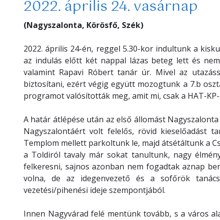
2022. április 24. vasárnap
(Nagyszalonta, Körösfő, Szék)
2022. április 24-én, reggel 5.30-kor indultunk a kisk
az indulás előtt két nappal lázas beteg lett és nem 
valamint Rapavi Róbert tanár úr. Mivel az utazás
biztosítani, ezért végig együtt mozogtunk a 7.b osztá
programot valósították meg, amit mi, csak a HAT-KP
A határ átlépése után az első állomást Nagyszalonta 
Nagyszalontáért volt felelős, rövid kieselőadást 
Templom mellett parkoltunk le, majd átsétáltunk a 
a Toldiról tavaly már sokat tanultunk, nagy élmén
felkeresni, sajnos azonban nem fogadtak aznap ben
volna, de az idegenvezető és a sofőrök tanács
vezetési/pihenési ideje szempontjából.
Innen Nagyvárad felé mentünk tovább, s a város ala