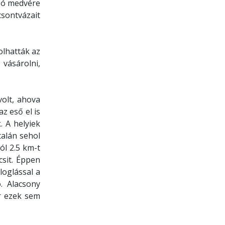
szó medvére
csontvázait
olhatták az
 vásárolni,
olt, ahova
z eső el is
 A helyiek
talán sehol
ól 2.5 km-t
csit. Éppen
loglással a
. Alacsony
or ezek sem