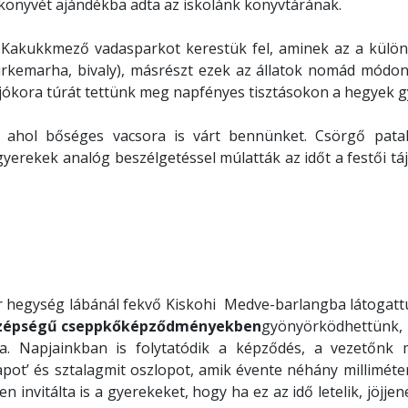
könyvét ajándékba adta az iskolánk könyvtárának.
Kakukkmező vadasparkot kerestük fel, aminek az a külön
rkemarha, bivaly), másrészt ezek az állatok nomád módon
, jókora túrát tettünk meg napfényes tisztásokon a hegyek 
n, ahol bőséges vacsora is várt bennünket. Csörgő pata
yerekek analóg beszélgetéssel múlatták az időt a festői tá
ar hegység lábánál fekvő Kiskohi Medve-barlangba látogatt
szépségű cseppkőképződményekben
gyönyörködhettünk,
ja. Napjainkban is folytatódik a képződés, a vezetőnk 
apot’ és sztalagmit oszlopot, amik évente néhány milliméte
 invitálta is a gyerekeket, hogy ha ez az idő letelik, jöjjene