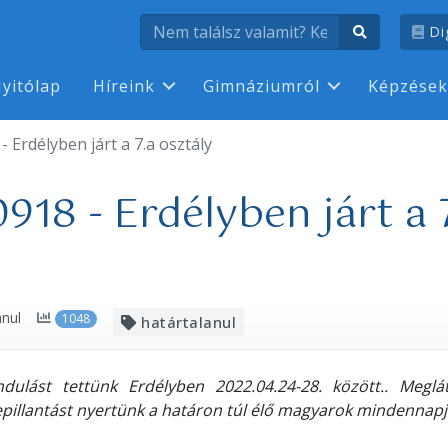
Dig
yitólap
Híreink
Gimnáziumról
Képzések
Erdélyben járt a 7.a osztály
18 - Erdélyben járt a 
anul
1048
határtalanul
dulást tettünk Erdélyben 2022.04.24-28. között.. Meglá
epillantást nyertünk a határon túl élő magyarok mindennapj