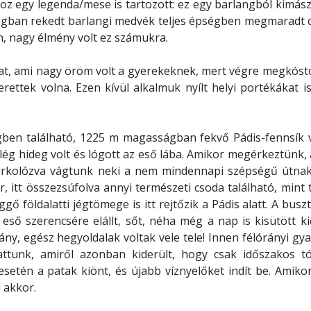
oz egy legenda/mese is tartozott: ez egy barlangból kimá
angban rekedt barlangi medvék teljes épségben megmaradt 
n, nagy élmény volt ez számukra.
at, ami nagy öröm volt a gyerekeknek, mert végre megkóst
rettek volna. Ezen kívül alkalmuk nyílt helyi portékákat is
gben található, 1225 m magasságban fekvő Pádis-fennsík v
ég hideg volt és lógott az eső lába. Amikor megérkeztünk, a
burkolózva vágtunk neki a nem mindennapi szépségű útnak.
 itt összezsúfolva annyi természeti csoda található, mint 
földalatti jégtömege is itt rejtőzik a Pádis alatt. A buszt
ső szerencsére elállt, sőt, néha még a nap is kisütött ki
ány, egész hegyoldalak voltak vele tele! Innen félórányi gya
attunk, amiről azonban kiderült, hogy csak időszakos tó
s esetén a patak kiönt, és újabb víznyelőket indít be. Amik
i akkor.