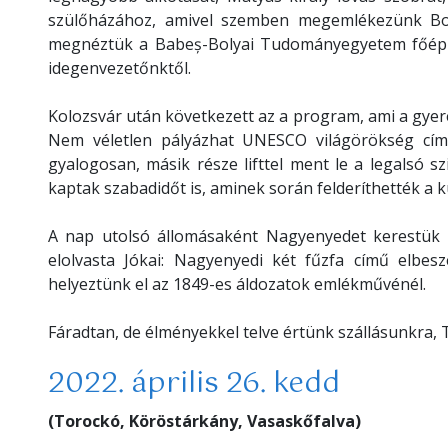
szülőházához, amivel szemben megemlékezünk Bocs
megnéztük a Babeș-Bolyai Tudományegyetem főépület
idegenvezetőnktől.
Kolozsvár után következett az a program, ami a gyer
Nem véletlen pályázhat UNESCO világörökség cím
gyalogosan, másik része lifttel ment le a legalsó 
kaptak szabadidőt is, aminek során felderíthették a 
A nap utolsó állomásaként Nagyenyedet kerestük f
elolvasta Jókai: Nagyenyedi két fűzfa című elbes
helyeztünk el az 1849-es áldozatok emlékművénél.
Fáradtan, de élményekkel telve értünk szállásunkra, 
2022. április 26. kedd
(Torockó, Köröstárkány, Vasaskőfalva)