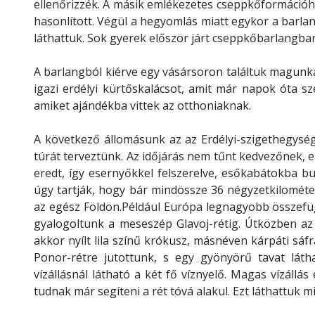
ellenőrizzék. A másik emlékezetes cseppkőformációh
hasonlított. Végül a hegyomlás miatt egykor a barl
láthattuk. Sok gyerek először járt cseppkőbarlangba
A barlangból kiérve egy vásársoron találtuk magunk
igazi erdélyi kürtőskalácsot, amit már napok óta sze
amiket ajándékba vittek az otthoniaknak.
A következő állomásunk az az Erdélyi-szigethegysé
túrát terveztünk. Az időjárás nem tűnt kedvezőnek, el
eredt, így esernyőkkel felszerelve, esőkabátokba 
úgy tartják, hogy bár mindössze 36 négyzetkilométer,
az egész Földön.Például Európa legnagyobb összefüggő 
gyalogoltunk a meseszép Glavoj-rétig. Útközben az e
akkor nyílt lila színű krókusz, másnéven kárpáti sáfr
Ponor-rétre jutottunk, s egy gyönyörű tavat láth
vízállásnál látható a két fő víznyelő. Magas vízállá
tudnak már segíteni a rét tóvá alakul. Ezt láthattuk m