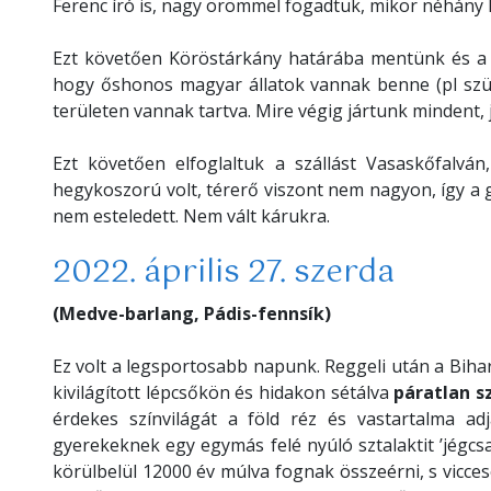
Ferenc író is, nagy örömmel fogadtuk, mikor néhány 
Ezt követően Köröstárkány határába mentünk és a 
hogy őshonos magyar állatok vannak benne (pl szü
területen vannak tartva. Mire végig jártunk mindent
Ezt követően elfoglaltuk a szállást Vasaskőfalvá
hegykoszorú volt, térerő viszont nem nagyon, így a g
nem esteledett. Nem vált kárukra.
2022. április 27. szerda
(Medve-barlang, Pádis-fennsík)
Ez volt a legsportosabb napunk. Reggeli után a Bih
kivilágított lépcsőkön és hidakon sétálva
páratlan 
érdekes színvilágát a föld réz és vastartalma ad
gyerekeknek egy egymás felé nyúló sztalaktit ’jégcs
körülbelül 12000 év múlva fognak összeérni, s viccesen