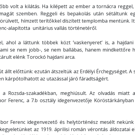
őbb volt a kilátás. Ha kilépett az ember a tornácra reggel
 magát szemben. Reggeli és bepakolás után sétáltunk eg
körülvett, hímzett terítőkkel díszített templomba mentünk. Itt
c-alapította unitárius vallás történetéről.
 ahol a láttunk többek közt ’vaskenyeret’ is, a hajdani
t, ami se nem jobb-, se nem ballábas, hanem mindkettőre 
árult elénk Torockó hajdani arca.
t állt előttünk: ezután átszeltük az Erdélyi Érchegységet. A 
en kárpótolhatott az utazással járó fáradtságért.
a a Rozsda-szakadékban, meghiúsult. Az olvadás miatt 
or Ferenc, a 7.b osztály idegenvezetője Köröstárkányban 
bor Ferenc idegenvezető és helytörténész mesélt nekünk 
kegyeletünket az 1919. áprilisi román vérontás áldozatai e