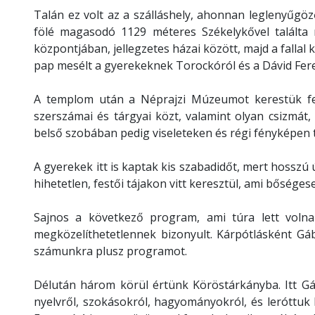
Talán ez volt az a szálláshely, ahonnan leglenyűgöz
fölé magasodó 1129 méteres Székelykővel találta
központjában, jellegzetes házai között, majd a fallal 
pap mesélt a gyerekeknek Torockóról és a Dávid Feren
A templom után a Néprajzi Múzeumot kerestük fel,
szerszámai és tárgyai közt, valamint olyan csizmá
belső szobában pedig viseleteken és régi fényképen t
A gyerekek itt is kaptak kis szabadidőt, mert hosszú ú
hihetetlen, festői tájakon vitt keresztül, ami bőséges
Sajnos a következő program, ami túra lett voln
megközelíthetetlennek bizonyult. Kárpótlásként Gáb
számunkra plusz programot.
Délután három körül értünk Köröstárkányba. Itt Gá
nyelvről, szokásokról, hagyományokról, és leróttuk 