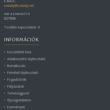
E-MAIL:
szilady@szilady.net
OM AZONOSÍTÓ
027956
További kapcsolatok
INFORMÁCIÓK
Közzétételi lista
Adatkezelési tájékoztató
Beiratkozás
Felvételi tájékoztató
Fogadóórák
Pályázatok
Tehetségpont
Ifjúságvédelem
Események