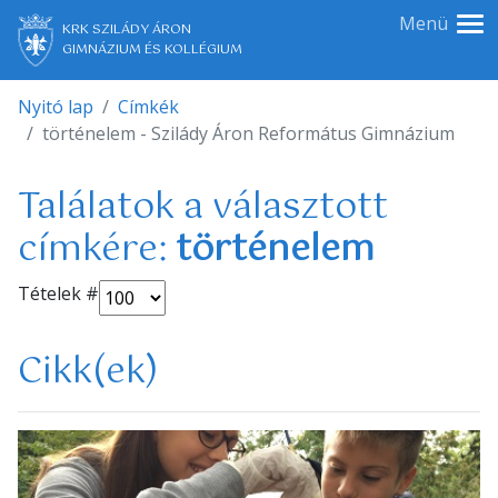
Menü
KRK SZILÁDY ÁRON
GIMNÁZIUM ÉS KOLLÉGIUM
Nyitó lap
Címkék
történelem - Szilády Áron Református Gimnázium
Találatok a választott
címkére:
történelem
Tételek #
Cikk(ek)