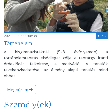
2021-11-03 00:08:38
CIKK
Történelem
A kisgimnazistáknál (5–8. évfolyamon) a
történelemtanítás elsődleges célja a tantárgy iránti
érdeklődés felkeltése, a motiváció. A tanulók
tevékenykedtetése, az élmény alapú tanulás mind
ehhez...
Megnézem
Személy(ek)