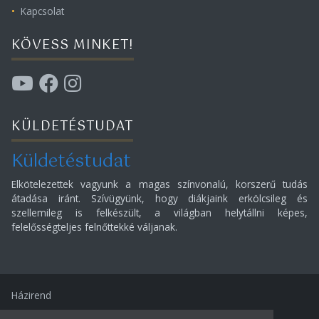
Kapcsolat
KÖVESS MINKET!
KÜLDETÉSTUDAT
Küldetéstudat
Elkötelezettek vagyunk a magas színvonalú, korszerű tudás
átadása iránt. Szívügyünk, hogy diákjaink erkölcsileg és
szellemileg is felkészült, a világban helytállni képes,
felelősségteljes felnőttekké váljanak.
Házirend
Digitális házirend