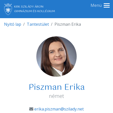
Menü
KRK SZILÁDY ÁRON
GIMNÁZIUM ÉS KOLLÉGIUM
Nyitó lap
Tantestület
Piszman Erika
Piszman Erika
német
erika.piszman@szilady.net