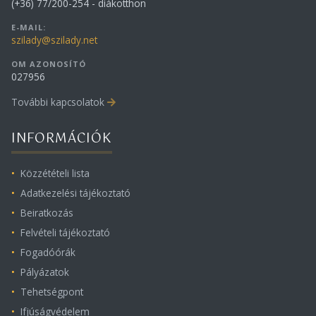
(+36) 77/200-254 - diákotthon
E-MAIL:
szilady@szilady.net
OM AZONOSÍTÓ
027956
További kapcsolatok
INFORMÁCIÓK
Közzétételi lista
Adatkezelési tájékoztató
Beiratkozás
Felvételi tájékoztató
Fogadóórák
Pályázatok
Tehetségpont
Ifjúságvédelem