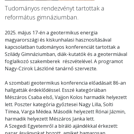
Tudományos rendezvényt tartottak a
református gimnáziumban.
2025. május 17-én a geotermikus energia
magyarországi és kiskunhalasi hasznosításával
kapcsolatban tudományos konferenciát tartottak a
Szilády Gimnáziumban, diák-kutatók és a geotermiával
foglalkozó szakemberek részvételével. A programot
Nagy-Czirok Lászlóné tanárnő szervezte.
A szombati geotermikus konferencia előadásait 86-an
hallgatták érdeklődéssel. Esszé kategóriában
Mészáros Csaba első, Vajjon Kolos harmadik helyezett
lett. Poszter kategória győztesei Nagy Lilla, Solti
Tímea, Varga Médea. Második helyezett Rónai Jázmin,
harmadik helyezett Mészáros Janka lett.
A Szegedi Egyetemről a bíráló ajándékkal érkezett:
pazar ásványokat hozott, amiket hamarosan