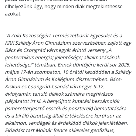
elhelyezünk úgy, hogy minden diák megtekinthesse
azokat.
"
A Zöld Közösségért Természetbarát Egyesület és a
KRK Szilády Áron Gimnázium szervezésében zajlott egy
Bács és Csongrád vármegyét érintő verseny „A
geotermikus energia; jelentősége; alkalmazásának
lehetőségei” témában. Ennek döntőjére kerül sor 2025.
május 17-én szombaton, 10 órától kezdődően a Szilády
Áron Gimnázium és Kollégium dísztermében. Bács-
Kiskun és Csongrád-Csanád vármegye 9-12.
évfolyamán tanuló diákok számára meghívásos
pályázatot írt ki. A benyújtott kutatási beszámolók
(ismeretterjesztő esszék és poszterek) bemutatására
és a bíráló bizottság általi értékelésére kerül sor az
alkalmon, vendégek és érdeklődő diákok jelenlétében.
Előadást tart Molnár Bence okleveles geofizikus,