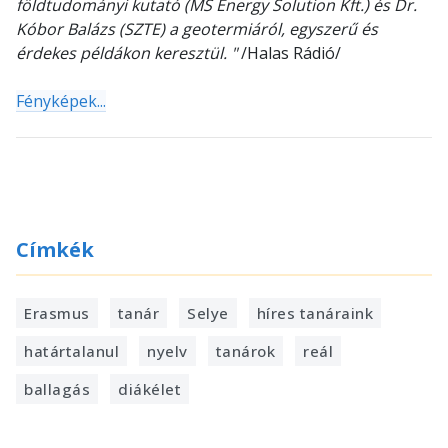
földtudományi kutató (MS Energy Solution Kft.) és Dr.
Kóbor Balázs (SZTE) a geotermiáról, egyszerű és
érdekes példákon keresztül. "
/Halas Rádió/
Fényképek...
Címkék
Erasmus
tanár
Selye
híres tanáraink
határtalanul
nyelv
tanárok
reál
ballagás
diákélet