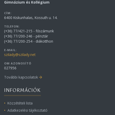
Gimnázium és Kollégium
CÍM:
6400 Kiskunhalas, Kossuth u. 14.
TELEFON:
(+36) 77/421-215 - főszámunk
(+36) 77/200-246 - pénztár
(+36) 77/200-254 - diákotthon
E-MAIL:
szilady@szilady.net
OM AZONOSÍTÓ
027956
További kapcsolatok
INFORMÁCIÓK
Közzétételi lista
Adatkezelési tájékoztató