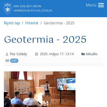
Menü
KRK SZILÁDY ÁRON
GIMNÁZIUM ÉS KOLLÉGIUM
Nyitó lap
Híreink
Geotermia - 2025
Geotermia - 2025
Írta: Szilády
2025. május 17. 13:14
Aktuális
547