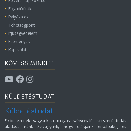
Felvételi tájékoztató
Fogadóórák
Pályázatok
Tehetségpont
Ifjúságvédelem
Események
Kapcsolat
KÖVESS MINKET!
KÜLDETÉSTUDAT
Küldetéstudat
Elkötelezettek vagyunk a magas színvonalú, korszerű tudás
átadása iránt. Szívügyünk, hogy diákjaink erkölcsileg és