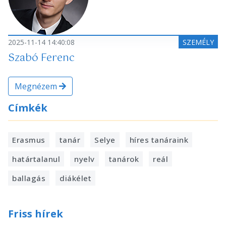
2025-11-14 14:40:08
SZEMÉLY
Szabó Ferenc
Megnézem
Címkék
Erasmus
tanár
Selye
híres tanáraink
határtalanul
nyelv
tanárok
reál
ballagás
diákélet
Friss hírek