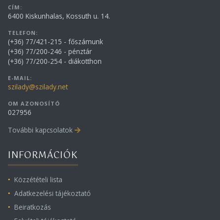
CÍM:
6400 Kiskunhalas, Kossuth u. 14.
TELEFON:
(+36) 77/421-215 - főszámunk
(+36) 77/200-246 - pénztár
(+36) 77/200-254 - diákotthon
E-MAIL:
szilady@szilady.net
OM AZONOSÍTÓ
027956
További kapcsolatok
INFORMÁCIÓK
Közzétételi lista
Adatkezelési tájékoztató
Beiratkozás