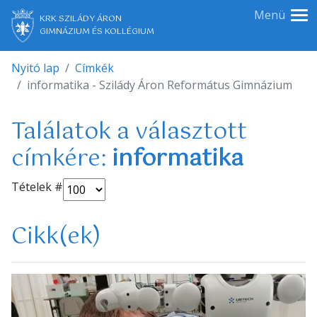
Menü
KRK SZILÁDY ÁRON
GIMNÁZIUM ÉS KOLLÉGIUM
Nyitó lap
Címkék
informatika - Szilády Áron Református Gimnázium
Találatok a választott
címkére:
informatika
Tételek #
Cikk(ek)